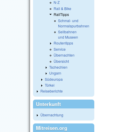
N-Z
Rail & Bike
RailTipps
Schmal- und
Normalspurbahnen
Seilbahnen
und Museen
Routentipps
Service
Übernachten
Übersicht
Tschechien
Ungarn
Südeuropa
Türkei
Reiseberichte
Unterkunft
Übernachtung
Mitreisen.org