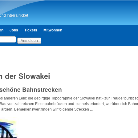
Direkt zum Inhalt
nd Interrailticket
en
Jobs
Tickets
Mitwohnen
s
n der Slowakei
schöne Bahnstrecken
s anderen Leid: die gebirgige Topographie der Slowakei hat - zur Freude touristisc
n Bau von zahlreichen Eisenbahnbrücken und -tunnels erfordert, worüber sich Bah
h ärgern. Bemerkenswert finden wir folgende Strecken ...