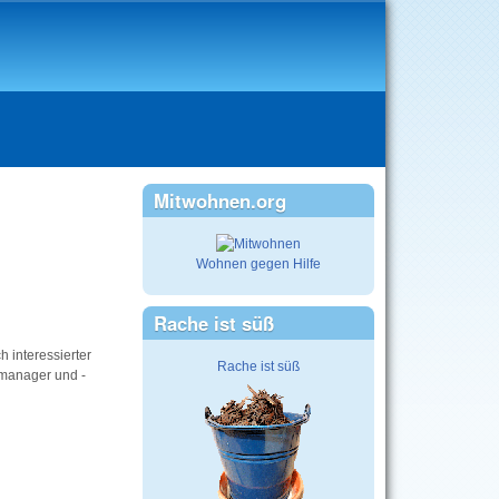
Mitwohnen.org
Wohnen gegen Hilfe
Rache ist süß
h interessierter
Rache ist süß
nmanager und -