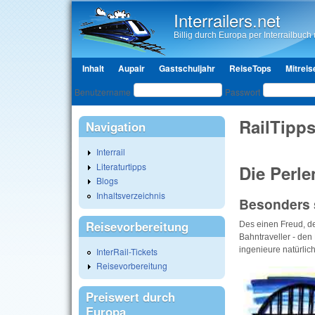
Interrailers.net
Billig durch Europa per Interrailbuch u
Hauptmenü
Inhalt
Aupair
Gastschuljahr
ReiseTops
Mitreis
Benutzeranmeldung
Benutzername
Passwort
RailTipp
Navigation
Interrail
Literaturtipps
Die Perle
Blogs
Inhaltsverzeichnis
Besonders 
Reisevorbereitung
Des einen Freud, de
Bahntraveller - de
ingenieure natürlic
InterRail-Tickets
Reisevorbereitung
Preiswert durch
Europa