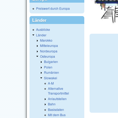
Preiswert durch Europa
Länder
Ausblicke
Länder
Marokko
Mitteleuropa
Nordeuropa
Osteuropa
Bulgarien
Polen
Rumänien
Slowakei
A-M
Alternative
Transportmittel
Anlaufstellen
Bahn
Basisdaten
Mit dem Bus