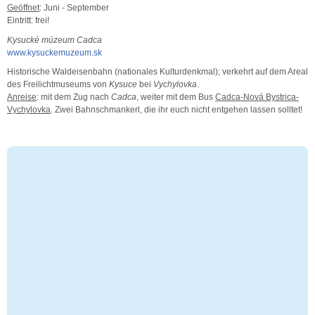
Geöffnet
: Juni - September
Eintritt: frei!
Kysucké múzeum Cadca
www.kysuckemuzeum.sk
Historische Waldeisenbahn (nationales Kulturdenkmal); verkehrt auf dem Areal
des Freilichtmuseums von
Kysuce
bei
Vychylovka
.
Anreise
: mit dem Zug nach
Cadca
, weiter mit dem Bus
Cadca-Nová Bystrica-
Vychylovka
. Zwei Bahnschmankerl, die ihr euch nicht entgehen lassen solltet!