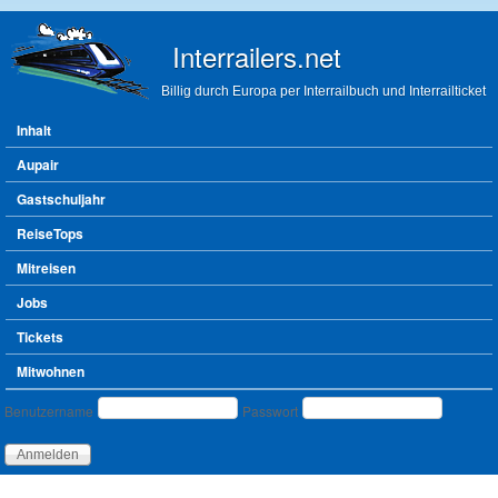
Direkt zum Inhalt
Interrailers.net
Billig durch Europa per Interrailbuch und Interrailticket
Hauptmenü
Inhalt
Aupair
Gastschuljahr
ReiseTops
Mitreisen
Jobs
Tickets
Mitwohnen
Benutzeranmeldung
Benutzername
Passwort