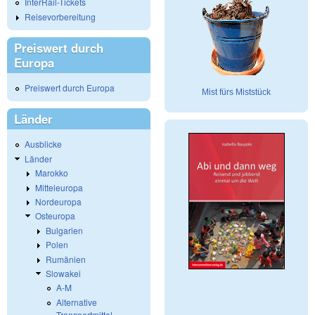
InterRail-Tickets
Reisevorbereitung
Preiswert durch
Europa
Preiswert durch Europa
Mist fürs Miststück
Länder
Ausblicke
Länder
Marokko
Mitteleuropa
Nordeuropa
Osteuropa
Bulgarien
Polen
Rumänien
Slowakei
A-M
Alternative
Transportmittel