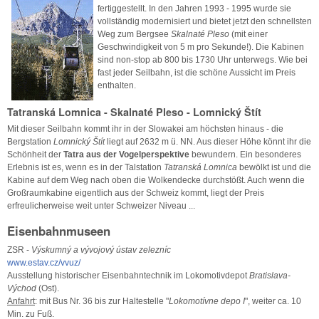
fertiggestellt. In den Jahren 1993 - 1995 wurde sie
vollständig modernisiert und bietet jetzt den schnellsten
Weg zum Bergsee
Skalnaté Pleso
(mit einer
Geschwindigkeit von 5 m pro Sekunde!). Die Kabinen
sind non-stop ab 800 bis 1730 Uhr unterwegs. Wie bei
fast jeder Seilbahn, ist die schöne Aussicht im Preis
enthalten.
Tatranská Lomnica - Skalnaté Pleso - Lomnický Štít
Mit dieser Seilbahn kommt ihr in der Slowakei am höchsten hinaus - die
Bergstation
Lomnický Štít
liegt auf 2632 m ü. NN. Aus dieser Höhe könnt ihr die
Schönheit der
Tatra aus der Vogelperspektive
bewundern. Ein besonderes
Erlebnis ist es, wenn es in der Talstation
Tatranská Lomnica
bewölkt ist und die
Kabine auf dem Weg nach oben die Wolkendecke durchstößt. Auch wenn die
Großraumkabine eigentlich aus der Schweiz kommt, liegt der Preis
erfreulicherweise weit unter Schweizer Niveau ...
Eisenbahnmuseen
ZSR -
Výskumný a vývojový ústav zelezníc
www.estav.cz/vvuz/
Ausstellung historischer Eisenbahntechnik im Lokomotivdepot
Bratislava-
Východ
(Ost).
Anfahrt
: mit Bus Nr. 36 bis zur Haltestelle "
Lokomotívne depo I
", weiter ca. 10
Min. zu Fuß.