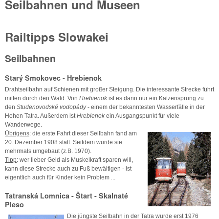
Seilbahnen und Museen
Railtipps Slowakei
Seilbahnen
Starý Smokovec - Hrebienok
Drahtseilbahn auf Schienen mit großer Steigung. Die interessante Strecke führt
mitten durch den Wald. Von
Hrebienok
ist es dann nur ein Katzensprung zu
den
Studenovodské vodopády
- einem der bekanntesten Wasserfälle in der
Hohen Tatra. Außerdem ist
Hrebienok
ein Ausgangspunkt für viele
Wanderwege.
Übrigens
: die erste Fahrt dieser Seilbahn fand am
20. Dezember 1908 statt. Seitdem wurde sie
mehrmals umgebaut (z.B. 1970).
Tipp
: wer lieber Geld als Muskelkraft sparen will,
kann diese Strecke auch zu Fuß bewältigen - ist
eigentlich auch für Kinder kein Problem ...
Tatranská Lomnica - Štart - Skalnaté
Pleso
Die jüngste Seilbahn in der Tatra wurde erst 1976