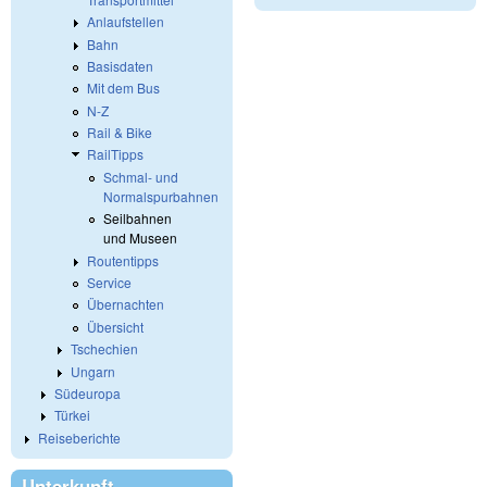
Anlaufstellen
Bahn
Basisdaten
Mit dem Bus
N-Z
Rail & Bike
RailTipps
Schmal- und
Normalspurbahnen
Seilbahnen
und Museen
Routentipps
Service
Übernachten
Übersicht
Tschechien
Ungarn
Südeuropa
Türkei
Reiseberichte
Unterkunft