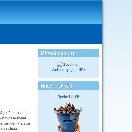
Mitwohnen.org
Wohnen gegen Hilfe
Rache ist süß
Rache ist süß
prägte Bundesland
zen Welt bekannt
renzenden Pfalz zu
 Pommesbude!