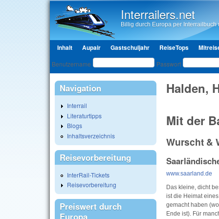
Interrailers.net
Billig durch Europa per Interrailbuch u
Hauptmenü
Inhalt
Aupair
Gastschuljahr
ReiseTops
Mitreis
Benutzeranmeldung
Benutzername
Passwort
Halden, 
Navigation
Interrail
Literaturtipps
Mit der 
Blogs
Inhaltsverzeichnis
Wurscht &
Reisevorbereitung
Saarländisch
www.saarland.de
InterRail-Tickets
Reisevorbereitung
Das kleine, dicht 
ist die Heimat eine
Preiswert durch
gemacht haben (wob
Ende ist). Für man
Europa