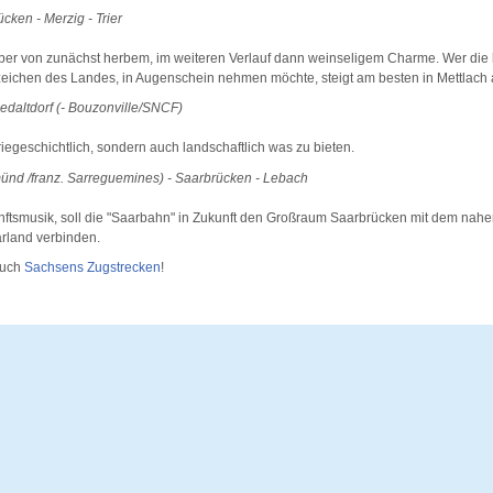
cken - Merzig - Trier
 aber von zunächst herbem, im weiteren Verlauf dann weinseligem Charme. Wer die
zeichen des Landes, in Augenschein nehmen möchte, steigt am besten in Mettlach 
iedaltdorf (- Bouzonville/SNCF)
riegeschichtlich, sondern auch landschaftlich was zu bieten.
nd /franz. Sarreguemines) - Saarbrücken - Lebach
nftsmusik, soll die "Saarbahn" in Zukunft den Großraum Saarbrücken mit dem nah
rland verbinden.
auch
Sachsens Zugstrecken
!