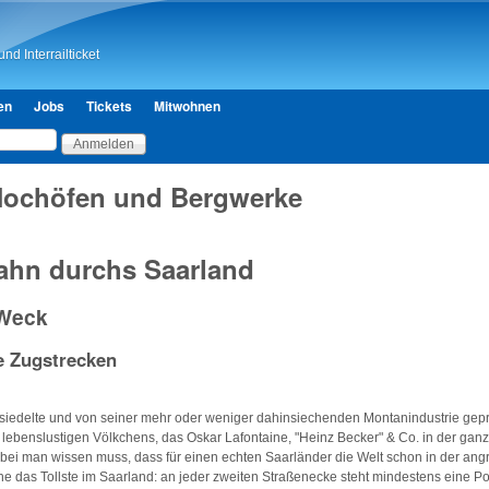
Direkt zum Inhalt
nd Interrailticket
en
Jobs
Tickets
Mitwohnen
Hochöfen und Bergwerke
Bahn durchs Saarland
 Weck
e Zugstrecken
besiedelte und von seiner mehr oder weniger dahinsiechenden Montanindustrie ge
s lebenslustigen Völkchens, das Oskar Lafontaine, "Heinz Becker" & Co. in der gan
ei man wissen muss, dass für einen echten Saarländer die Welt schon in der ang
che das Tollste im Saarland: an jeder zweiten Straßenecke steht mindestens eine