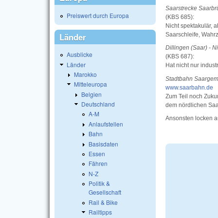
Saarstrecke Saarbrü
Preiswert durch Europa
(KBS 685):
Nicht spektakulär,
Saarschleife, Wahr
Länder
Dillingen (Saar) - N
Ausblicke
(KBS 687):
Länder
Hat nicht nur indust
Marokko
Stadtbahn Saargemü
Mitteleuropa
www.saarbahn.de
Belgien
Zum Teil noch Zuku
Deutschland
dem nördlichen Saa
A-M
Ansonsten locken 
Anlaufstellen
Bahn
Basisdaten
Essen
Fähren
N-Z
Politik &
Gesellschaft
Rail & Bike
Railtipps