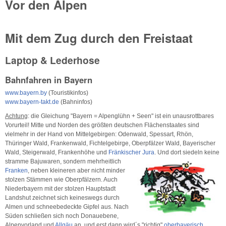
Vor den Alpen
Mit dem Zug durch den Freistaat
Laptop & Lederhose
Bahnfahren in Bayern
www.bayern.by
(Touristikinfos)
www.bayern-takt.de
(Bahninfos)
Achtung
: die Gleichung "Bayern = Alpenglühn + Seen" ist ein unausrottbares
Vorurteil! Mitte und Norden des größten deutschen Flächenstaates sind
vielmehr in der Hand von Mittelgebirgen: Odenwald, Spessart, Rhön,
Thüringer Wald, Frankenwald, Fichtelgebirge, Oberpfälzer Wald, Bayerischer
Wald, Steigerwald, Frankenhöhe und
Fränkischer Jura
. Und
dort siedeln keine
stramme Bajuwaren, sondern mehrheitlich
Franken
, neben kleineren aber nicht minder
stolzen Stämmen wie Oberpfälzern. Auch
Niederbayern mit der stolzen Hauptstadt
Landshut zeichnet sich keineswegs durch
Almen und schneebedeckte Gipfel aus. Nach
Süden schließen sich noch Donauebene,
Alpenvorland und
Allgäu
an, und erst dann wird´s "richtig"
oberbayerisch
.