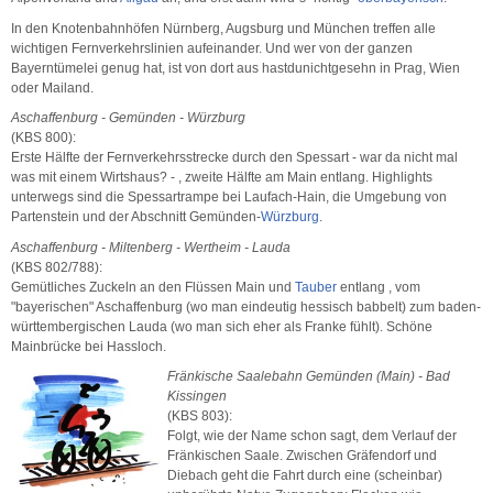
In den Knotenbahnhöfen Nürnberg, Augsburg und München treffen alle
wichtigen Fernverkehrslinien aufeinander. Und wer von der ganzen
Bayerntümelei genug hat, ist von dort aus hastdunichtgesehn in Prag, Wien
oder Mailand.
Aschaffenburg - Gemünden - Würzburg
(KBS 800):
Erste Hälfte der Fernverkehrsstrecke durch den Spessart - war da nicht mal
was mit einem Wirtshaus? - , zweite Hälfte am Main entlang. Highlights
unterwegs sind die Spessartrampe bei Laufach-Hain, die Umgebung von
Partenstein und der Abschnitt Gemünden-
Würzburg
.
Aschaffenburg - Miltenberg - Wertheim - Lauda
(KBS 802/788):
Gemütliches Zuckeln an den Flüssen Main und
Tauber
entlang , vom
"bayerischen" Aschaffenburg (wo man eindeutig hessisch babbelt) zum baden-
württembergischen Lauda (wo man sich eher als Franke fühlt). Schöne
Mainbrücke bei Hassloch.
Fränkische Saalebahn Gemünden (Main) - Bad
Kissingen
(KBS 803):
Folgt, wie der Name schon sagt, dem Verlauf der
Fränkischen Saale. Zwischen Gräfendorf und
Diebach geht die Fahrt durch eine (scheinbar)