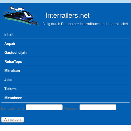
Direkt zum Inhalt
Interrailers.net
Billig durch Europa per Interrailbuch und Interrailticket
Hauptmenü
Inhalt
Aupair
Gastschuljahr
ReiseTops
Mitreisen
Jobs
Tickets
Mitwohnen
Benutzeranmeldung
Benutzername
Passwort