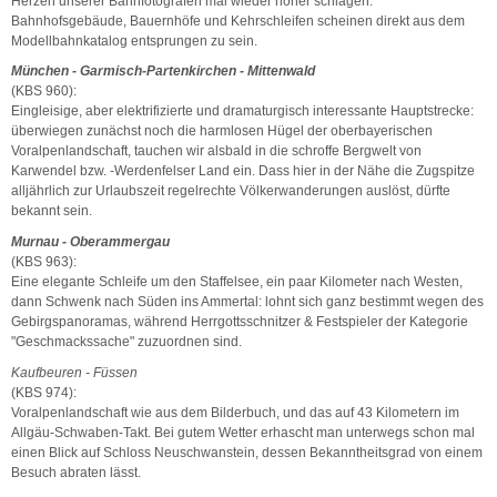
Herzen unserer Bahnfotografen mal wieder höher schlagen:
Bahnhofsgebäude, Bauernhöfe und Kehrschleifen scheinen direkt aus dem
Modellbahnkatalog entsprungen zu sein.
München - Garmisch-Partenkirchen - Mittenwald
(KBS 960):
Eingleisige, aber elektrifizierte und dramaturgisch interessante Hauptstrecke:
überwiegen zunächst noch die harmlosen Hügel der oberbayerischen
Voralpenlandschaft, tauchen wir alsbald in die schroffe Bergwelt von
Karwendel bzw. -Werdenfelser Land ein. Dass hier in der Nähe die Zugspitze
alljährlich zur Urlaubszeit regelrechte Völkerwanderungen auslöst, dürfte
bekannt sein.
Murnau - Oberammergau
(KBS 963):
Eine elegante Schleife um den Staffelsee, ein paar Kilometer nach Westen,
dann Schwenk nach Süden ins Ammertal: lohnt sich ganz bestimmt wegen des
Gebirgspanoramas, während Herrgottsschnitzer & Festspieler der Kategorie
"Geschmackssache" zuzuordnen sind.
Kaufbeuren - Füssen
(KBS 974):
Voralpenlandschaft wie aus dem Bilderbuch, und das auf 43 Kilometern im
Allgäu-Schwaben-Takt. Bei gutem Wetter erhascht man unterwegs schon mal
einen Blick auf Schloss Neuschwanstein, dessen Bekanntheitsgrad von einem
Besuch abraten lässt.