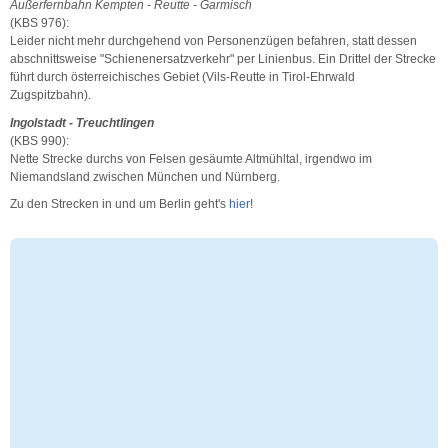
Außerfernbahn Kempten - Reutte - Garmisch
(KBS 976):
Leider nicht mehr durchgehend von Personenzügen befahren, statt dessen
abschnittsweise "Schienenersatzverkehr" per Linienbus. Ein Drittel der Strecke
führt durch österreichisches Gebiet (Vils-Reutte in Tirol-Ehrwald
Zugspitzbahn).
Ingolstadt - Treuchtlingen
(KBS 990):
Nette Strecke durchs von Felsen gesäumte Altmühltal, irgendwo im
Niemandsland zwischen München und Nürnberg.
Zu den Strecken in und um Berlin geht's
hier
!