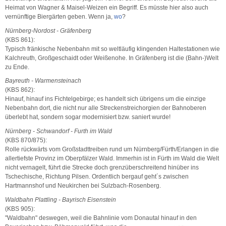
Heimat von Wagner & Maisel-Weizen ein Begriff. Es müsste hier also auch
vernünftige Biergärten geben. Wenn ja,
wo
?
Nürnberg-Nordost - Gräfenberg
(KBS 861):
Typisch fränkische Nebenbahn mit so weltläufig klingenden Haltestationen wie
Kalchreuth, Großgeschaidt oder Weißenohe. In Gräfenberg ist die (Bahn-)Welt
zu Ende.
Bayreuth - Warmensteinach
(KBS 862):
Hinauf, hinauf ins Fichtelgebirge; es handelt sich übrigens um die einzige
Nebenbahn dort, die nicht nur alle Streckenstreichorgien der Bahnoberen
überlebt hat, sondern sogar modernisiert bzw. saniert wurde!
Nürnberg - Schwandorf - Furth im Wald
(KBS 870/875):
Rolle rückwärts vom Großstadttreiben rund um Nürnberg/Fürth/Erlangen in die
allertiefste Provinz im Oberpfälzer Wald. Immerhin ist in Fürth im Wald die Welt
nicht vernagelt, führt die Strecke doch grenzüberschreitend hinüber ins
Tschechische, Richtung Pilsen. Ordentlich bergauf geht´s zwischen
Hartmannshof und Neukirchen bei Sulzbach-Rosenberg.
Waldbahn Plattling - Bayrisch Eisenstein
(KBS 905):
"Waldbahn" deswegen, weil die Bahnlinie vom Donautal hinauf in den