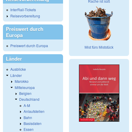
Rache ist süß
InterRail-Tickets
Reisevorbereitung
Preiswert durch
Europa
Preiswert durch Europa
Mist fürs Miststück
Länder
Ausblicke
Länder
Marokko
Mitteleuropa
Belgien
Deutschland
A-M
Anlaufstellen
Bahn
Basisdaten
Essen