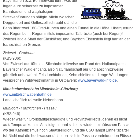
Bayerischen bzw.
Böhmerwald führt, was die
Ingenieure seinerzeit zu imposanten
Bahnbauten und waghalsigen
Streckenführungen nötigte. Allein zwischen
Deggendorf und Gotteszell schraubt sich die
Bahn über zwei 180-Grad-Kurven und einen Tunnel in die Höhe. Überquerung
des Regen bei ... Regen mittels imposanter Talbrücke (auch bei Regen)!
Zwiesel ist die Stadt der Glasbläser, und Bayrisch Eisenstein liegt hart an der
tschechischen Grenze.
Zwiesel - Grafenau
(KBS 906):
Von Zwiesel aus führt die Stichbahn teilweise am Rand des Nationalparks
Bayerischer Wald entlang, also Naturlandschaft pur und abschnittsweise
gänzlich unbewohnt. Felsdurchfahrten, Kehrschleifen und enge Windungen
versprechen Wildwestromantik in Ostbayern:
www.bayerwald-info.de
.
Mittelschwabenbahn Mindelheim-Günzburg
:
www.mittelschwabenbahn.de
Landschaftlich reizvolle Nebenbahn.
Mühldorf - Pfarrkirchen - Passau
(KBS 946):
Wieder was für Großstadtgeschädigte und Provinzverliebte, denen es nicht
aufs Tempo ankommt. Aussteigen lohnt sich erst wieder im hübschen Passau,
wo der Katholizismus noch Staatsreligion und die CSU längst Einheitspartei
ist. Nicht mal die hochwasserträchtigen, sich in Passau vereinigenden Flüsse