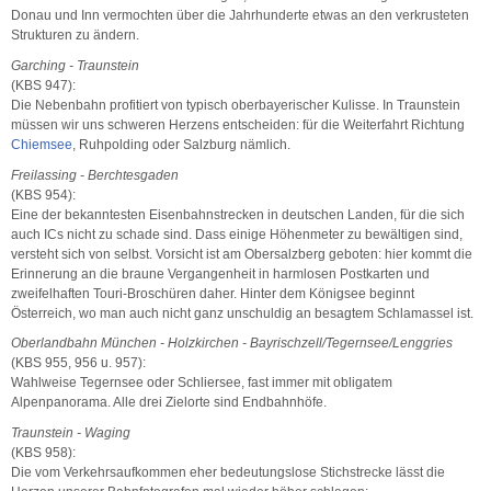
Donau und Inn vermochten über die Jahrhunderte etwas an den verkrusteten
Strukturen zu ändern.
Garching - Traunstein
(KBS 947):
Die Nebenbahn profitiert von typisch oberbayerischer Kulisse. In Traunstein
müssen wir uns schweren Herzens entscheiden: für die Weiterfahrt Richtung
Chiemsee
, Ruhpolding oder Salzburg nämlich.
Freilassing - Berchtesgaden
(KBS 954):
Eine der bekanntesten Eisenbahnstrecken in deutschen Landen, für die sich
auch ICs nicht zu schade sind. Dass einige Höhenmeter zu bewältigen sind,
versteht sich von selbst. Vorsicht ist am Obersalzberg geboten: hier kommt die
Erinnerung an die braune Vergangenheit in harmlosen Postkarten und
zweifelhaften Touri-Broschüren daher. Hinter dem Königsee beginnt
Österreich, wo man auch nicht ganz unschuldig an besagtem Schlamassel ist.
Oberlandbahn München - Holzkirchen - Bayrischzell/Tegernsee/Lenggries
(KBS 955, 956 u. 957):
Wahlweise Tegernsee oder Schliersee, fast immer mit obligatem
Alpenpanorama. Alle drei Zielorte sind Endbahnhöfe.
Traunstein - Waging
(KBS 958):
Die vom Verkehrsaufkommen eher bedeutungslose Stichstrecke lässt die