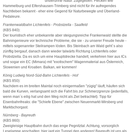
unberührte Natur. Zugegeben: Flecken wie
Hammelburg und Elfershausen-Trimberg sind nicht für ihr aufregendes
Nachtleben bekannt - eher eine Gegend für Naturbewegte und Überland-
Pedaleure.
Frankenwaldbahn Lichtenfels - Probstzella - Saalfeld
(KBS 840):
Der touristisch eher unbekannte aber steigungsreiche Frankenwald stellte die
Bahningenieure vor technische Probleme, die sie - zu unserer Freude heute -
mittels sogenannter Steilrampen lösten. Bis Steinbach am Wald geht´s also
zünftig bergauf, danach dann wieder talwärts Richtung Lichtenfels oder
Probstzella. Da es sich um eine Hauptstrecke handelt, verkehren hier aus ICs
und sogar ein EC (Mimara) mit "exotischem" Wagenmaterial aus Österreich,
Slowenien und Kroatien. Balkan, wir kommen!
König Ludwig Nord-Süd-Bahn Lichtenfels - Hof
(KBS 850):
Nachdem es im breiten Maintal noch einigermaßen "zügig" läuft, häufen sich
bald die Kurven, verlangsamt sich die Fahrt bis zur Schmerzgrenze (jedenfalls,
wenn man´s eilig hat und den Weg nicht als Ziel betrachtet). Tipp für
Eisenbahnfreaks: die "Schiefe Ebene" zwischen Neuenmarkt-Wirsberg und
Marktschorgast.
Nürnberg - Bayreuth
(KBS 860):
Zweigleisige Hauptbahn durch das enge Pegnitztal. Achtung, vorsorglich
Leselampe anschalten: hier jagt ein Tunnel den anderen! Bayreuth ist uns als