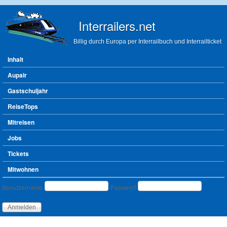
Direkt zum Inhalt
Interrailers.net
Billig durch Europa per Interrailbuch und Interrailticket
Hauptmenü
Inhalt
Aupair
Gastschuljahr
ReiseTops
Mitreisen
Jobs
Tickets
Mitwohnen
Benutzeranmeldung
Benutzername
Passwort