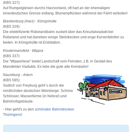
(KBS 327):
Auf Rumpelgleisen durchs Harzvorland, oft hart an der ehemaligen
innerdeutschen Grenze entlang. Blumenpflücken während der Fahrt verboten!
Blankenburg (Harz) - Königshütte
(KBS 329):
Die elektrifizierte Rübelandbahn zuckelt über das Kreuztalviadukt bei
Rübeland und hat daneben einige Steilstrecken und enge Kurvenfahrten zu
bieten. In Königshütte ist Endstation.
Klostermansfeld - Wippra
(KBS 337):
Die "Wipperliese" bietet Landschaft vom Feinsten, z.B. in Gestalt des
Mansfelder Viadukts. Es lebe die gute alte Kreisbahn!
Naumburg - Artern
(KBS 585):
Südlich von Freyburg geht´s durch die
nördlichsten deutschen Weinberge. Schöne
Schlösser, Wassertürme (in Nebra!) und
Bahnhofsgebäude.
- Hier geht's zu den
schönsten Bahnstrecken
Thüringens
!