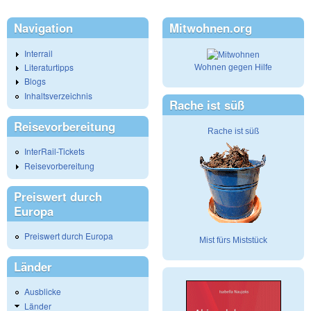
Navigation
Mitwohnen.org
Interrail
Literaturtipps
Wohnen gegen Hilfe
Blogs
Inhaltsverzeichnis
Rache ist süß
Reisevorbereitung
Rache ist süß
InterRail-Tickets
Reisevorbereitung
Preiswert durch
Europa
Preiswert durch Europa
Mist fürs Miststück
Länder
Ausblicke
Länder