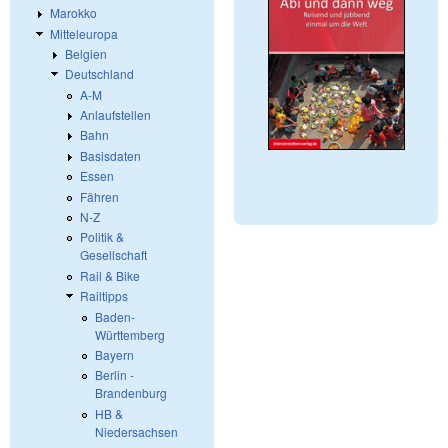
Marokko
Mitteleuropa
Belgien
Deutschland
A-M
Anlaufstellen
Bahn
Basisdaten
Essen
Fähren
N-Z
Politik &
Gesellschaft
Rail & Bike
Railtipps
Baden-
Württemberg
Bayern
Berlin -
Brandenburg
HB &
Niedersachsen