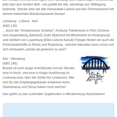
jetzt über den Großen Belt - uns gefällt die alte, allerdings von Stilllegung
bedrohte, Strecke über die alte Hansestadt Lübeck und den Fehrmarnsund mit
seinem bekannten Brückenbauwerk besser!
Lüneburg - Lübeck - Kiel
(KBS 145)
... durch die "Holsteinische Schweiz": Achtung: Fototermine in Plön (Schloss
vom Koppelsberg, Bahnhof), Eutin (Bahnhof mit Windmühle im Hintergrund)
und nördlich von Lauenburg (Elbe-Lübeck-Kanal)! Fotogen finden wir auch die
Provinzbahnhöfle in Pönitz und Ratzeburg - welcher Interrailer kann schon von
sich behaupten, jemals da gewesen zu sein?
Kiel - Flensburg
(KBS 146):
Brücke ist noch lange nicht Brücke! Auf der Strecke
eine in Hoch- und eine in Klapp-Ausführung (in
Levensau bzw. über die Schlei bei Lindaunis). Wer
sich für olle Empfangsgebäude erwärmen kann:
Süderbrarup und Sörup haben noch welche!
Hier
geht's zu den schönsten Zugstrecken in Mecklenburg-Vorpommern!