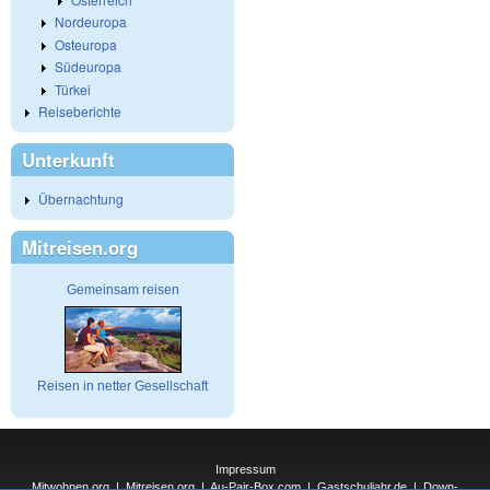
Nordeuropa
Osteuropa
Südeuropa
Türkei
Reiseberichte
Unterkunft
Übernachtung
Mitreisen.org
Gemeinsam reisen
Reisen in netter Gesellschaft
Impressum
Mitwohnen.org
|
Mitreisen.org
|
Au-Pair-Box.com
|
Gastschuljahr.de
|
Down-