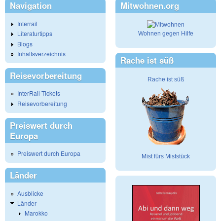
Navigation
Mitwohnen.org
Interrail
Literaturtipps
Wohnen gegen Hilfe
Blogs
Inhaltsverzeichnis
Rache ist süß
Reisevorbereitung
Rache ist süß
InterRail-Tickets
Reisevorbereitung
Preiswert durch
Europa
Preiswert durch Europa
Mist fürs Miststück
Länder
Ausblicke
Länder
Marokko