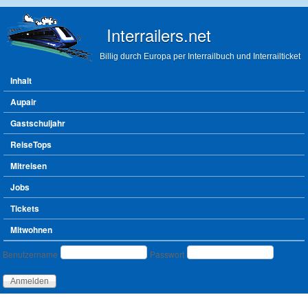
Direkt zum Inhalt
Interrailers.net
Billig durch Europa per Interrailbuch und Interrailticket
Hauptmenü
Inhalt
Aupair
Gastschuljahr
ReiseTops
Mitreisen
Jobs
Tickets
Mitwohnen
Benutzeranmeldung
Benutzername
Passwort