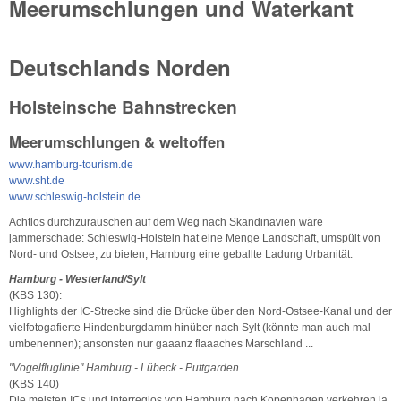
Meerumschlungen und Waterkant
Deutschlands Norden
Holsteinsche Bahnstrecken
Meerumschlungen & weltoffen
www.hamburg-tourism.de
www.sht.de
www.schleswig-holstein.de
Achtlos durchzurauschen auf dem Weg nach Skandinavien wäre
jammerschade: Schleswig-Holstein hat eine Menge Landschaft, umspült von
Nord- und Ostsee, zu bieten, Hamburg eine geballte Ladung Urbanität.
Hamburg - Westerland/Sylt
(KBS 130):
Highlights der IC-Strecke sind die Brücke über den Nord-Ostsee-Kanal und der
vielfotogafierte Hindenburgdamm hinüber nach Sylt (könnte man auch mal
umbenennen); ansonsten nur gaaanz flaaaches Marschland ...
"Vogelfluglinie" Hamburg - Lübeck - Puttgarden
(KBS 140)
Die meisten ICs und Interregios von Hamburg nach Kopenhagen verkehren ja