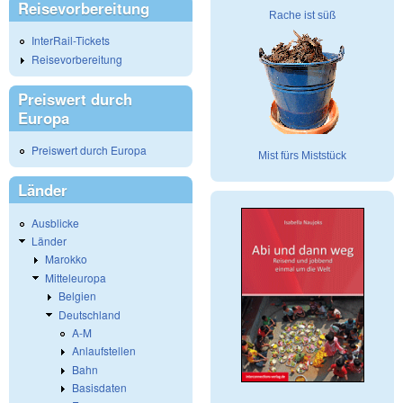
Reisevorbereitung
Rache ist süß
InterRail-Tickets
Reisevorbereitung
Preiswert durch
Europa
Preiswert durch Europa
Mist fürs Miststück
Länder
Ausblicke
Länder
Marokko
Mitteleuropa
Belgien
Deutschland
A-M
Anlaufstellen
Bahn
Basisdaten