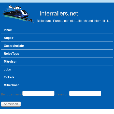
Direkt zum Inhalt
Interrailers.net
Billig durch Europa per Interrailbuch und Interrailticket
Hauptmenü
Inhalt
Aupair
Gastschuljahr
ReiseTops
Mitreisen
Jobs
Tickets
Mitwohnen
Benutzeranmeldung
Benutzername
Passwort