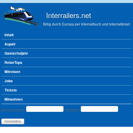
Direkt zum Inhalt
Interrailers.net
Billig durch Europa per Interrailbuch und Interrailticket
Hauptmenü
Inhalt
Aupair
Gastschuljahr
ReiseTops
Mitreisen
Jobs
Tickets
Mitwohnen
Benutzeranmeldung
Benutzername
Passwort