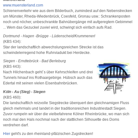
www.muensterland.com
Schienenverkehr wie aus dem Bilderbuch, zumindest auf den Nebenstrecken
um Münster, Rheda-Wiedenbrück, Coesfeld, Gronau usw.: Schrankenposten
noch und nöcher, unbeschrankte Bahnübergänge mit aufgeregtem Gebimmel
... Wem das Gezuckel zuviel wird, schwingt sich einfach aufs Rad.
Dortmund - Hagen -Brügge - Lüdenscheid/Krummenerl
(KBS 434):
Star der landschaftlich abwechslungsreichen Strecke ist das
schwindelerregend hohe Ruhrviadukt bei Herdecke.
Siegen - Erndtebrück - Bad Berleburg
(KBS 443):
Nach Hilchenbach geht´s über Kehrschleifen und drei
Tunnels hinauf ins Rothaargebirge. Hübsch auch das
Edertal mit seinen vielen Eisenbahnbrücken.
Köln - Au (Sieg) - Siegen
(KBS 460):
Die landschaftlich reizvolle Siegstrecke überquert den gleichnamigen Fluss
gleich mehrmals und landet in der traditionsreichen Industriestadt Siegen.
Zuvor rumpeln wir über die vielbefahrene Kölner Rheinbrücke, wo man sich
noch mal den Hals nochmal nach der stattlichen Silhouette des Doms
verdrehen darf.
Hier
geht's zu den rheinland-pfälzischen Zugstrecken!