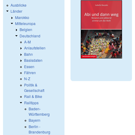
Ausblicke
Länder
Marokko
Mitteleuropa
Belgien
Deutschland
A-M
Anlaufstellen
Bahn
Basisdaten
Essen
Fähren
N-Z
Politik &
Gesellschaft
Rail & Bike
Railtipps
Baden-
Württemberg
Bayern
Berlin -
Brandenburg