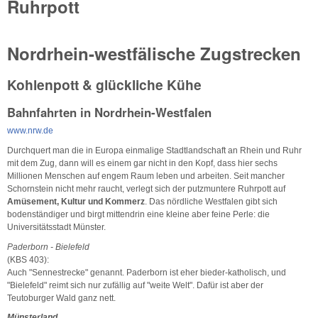
Ruhrpott
Nordrhein-westfälische Zugstrecken
Kohlenpott & glückliche Kühe
Bahnfahrten in Nordrhein-Westfalen
www.nrw.de
Durchquert man die in Europa einmalige Stadtlandschaft an Rhein und Ruhr
mit dem Zug, dann will es einem gar nicht in den Kopf, dass hier sechs
Millionen Menschen auf engem Raum leben und arbeiten. Seit mancher
Schornstein nicht mehr raucht, verlegt sich der putzmuntere Ruhrpott auf
Amüsement, Kultur und Kommerz
. Das nördliche Westfalen gibt sich
bodenständiger und birgt mittendrin eine kleine aber feine Perle: die
Universitätsstadt Münster.
Paderborn - Bielefeld
(KBS 403):
Auch "Sennestrecke" genannt. Paderborn ist eher bieder-katholisch, und
"Bielefeld" reimt sich nur zufällig auf "weite Welt". Dafür ist aber der
Teutoburger Wald ganz nett.
Münsterland