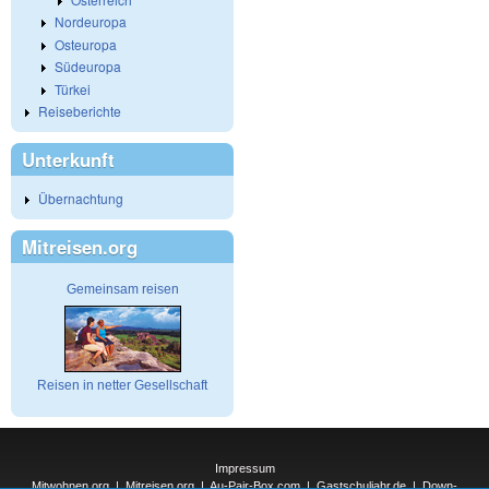
Nordeuropa
Osteuropa
Südeuropa
Türkei
Reiseberichte
Unterkunft
Übernachtung
Mitreisen.org
Gemeinsam reisen
Reisen in netter Gesellschaft
Impressum
Mitwohnen.org
|
Mitreisen.org
|
Au-Pair-Box.com
|
Gastschuljahr.de
|
Down-