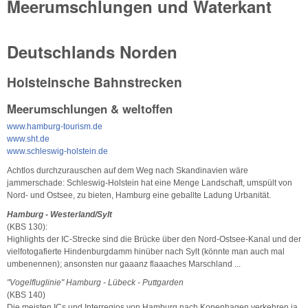
Meerumschlungen und Waterkant
Deutschlands Norden
Holsteinsche Bahnstrecken
Meerumschlungen & weltoffen
www.hamburg-tourism.de
www.sht.de
www.schleswig-holstein.de
Achtlos durchzurauschen auf dem Weg nach Skandinavien wäre
jammerschade: Schleswig-Holstein hat eine Menge Landschaft, umspült von
Nord- und Ostsee, zu bieten, Hamburg eine geballte Ladung Urbanität.
Hamburg - Westerland/Sylt
(KBS 130):
Highlights der IC-Strecke sind die Brücke über den Nord-Ostsee-Kanal und der
vielfotogafierte Hindenburgdamm hinüber nach Sylt (könnte man auch mal
umbenennen); ansonsten nur gaaanz flaaaches Marschland ...
"Vogelfluglinie" Hamburg - Lübeck - Puttgarden
(KBS 140)
Die meisten ICs und Interregios von Hamburg nach Kopenhagen verkehren ja