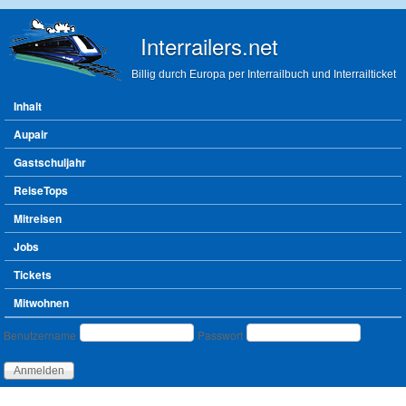
Direkt zum Inhalt
Interrailers.net
Billig durch Europa per Interrailbuch und Interrailticket
Hauptmenü
Inhalt
Aupair
Gastschuljahr
ReiseTops
Mitreisen
Jobs
Tickets
Mitwohnen
Benutzeranmeldung
Benutzername
Passwort