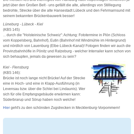
jetzt über den Großen Belt - uns gefällt die alte, allerdings von Stilllegung
bedrohte, Strecke über die alte Hansestadt Lübeck und den Fehrmarnsund mit
seinem bekannten Brückenbauwerk besser!
Lüneburg - Lübeck - Kiel
(KBS 145)
... durch die "Holsteinische Schweiz": Achtung: Fototermine in Plön (Schloss
vom Koppelsberg, Bahnhof), Eutin (Bahnhof mit Windmühle im Hintergrund)
und nördlich von Lauenburg (Elbe-Lübeck-Kanal)! Fotogen finden wir auch die
Provinzbahnhöfle in Pönitz und Ratzeburg - welcher Interrailer kann schon von
sich behaupten, jemals da gewesen zu sein?
Kiel - Flensburg
(KBS 146):
Brücke ist noch lange nicht Brücke! Auf der Strecke
eine in Hoch- und eine in Klapp-Ausführung (in
Levensau bzw. über die Schlei bei Lindaunis). Wer
sich für olle Empfangsgebäude erwärmen kann:
Süderbrarup und Sörup haben noch welche!
Hier
geht's zu den schönsten Zugstrecken in Mecklenburg-Vorpommern!