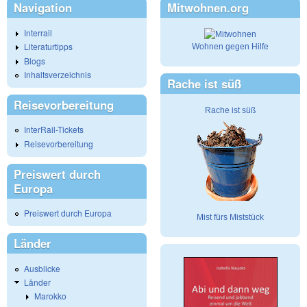
Navigation
Mitwohnen.org
Interrail
Literaturtipps
Wohnen gegen Hilfe
Blogs
Inhaltsverzeichnis
Rache ist süß
Reisevorbereitung
Rache ist süß
InterRail-Tickets
Reisevorbereitung
Preiswert durch
Europa
Preiswert durch Europa
Mist fürs Miststück
Länder
Ausblicke
Länder
Marokko