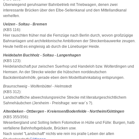
Überwiegend geruhsamer Bahnbetrieb mit Triebwagen, denen zwei
interessante Brücken über den Elbe-Seitenkanal und den Mittellandkanal
verhelfen.
Uelzen - Soltau - Bremen
(KBS 116):
Hier rauschten früher mal die Fernzüge nach Berlin durch, wovon großzügige
Bahnanlagen und architektonische Ambitionen der Streckenbauwerke zeugen.
Heute heißt es eingleisig ab durch die Lüneburger Heide.
Heidebahn Buchholz - Soltau - Langenhagen
(KBS 123):
Heidelandschaft pur zwischen Suerhop und Handeloh bzw. Wolterdingen und
Hemsen. An der Strecke wieder die hübschen norddeutschen
Backsteinbahnhöfe, gerade eben dem Modellbahnkatalog entsprungen.
Braunschweig - Wolfenbüttel - Helmstedt
(KBS 312):
Landschaftliche abwechslungsreiche Strecke mit literaturgeschichtlichem
Sahnehäubchen (Jerxheim - Preisfrage: wer war´s ?).
Altenbeken - Ottbergen - Kreiensen/Bodenfelde - Northeim/Göttingen
(KBS 355/356):
Weserbergland und Solling liefern Fotomotive in Hülle und Fülle: Burgen, halb
verfallene Bahnhofsgebäude, Brücken usw.
Nach soviel "Landschaft" nichts wie rein ins pralle Leben der alten