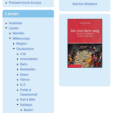
Preiswert durch Europa
Mist fürs Miststück
Länder
Ausblicke
Länder
Marokko
Mitteleuropa
Belgien
Deutschland
A-M
Anlaufstellen
Bahn
Basisdaten
Essen
Fähren
N-Z
Politik &
Gesellschaft
Rail & Bike
Railtipps
Baden-