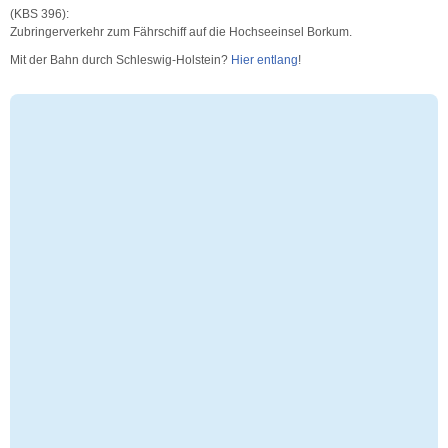
(KBS 396):
Zubringerverkehr zum Fährschiff auf die Hochseeinsel Borkum.
Mit der Bahn durch Schleswig-Holstein?
Hier entlang
!