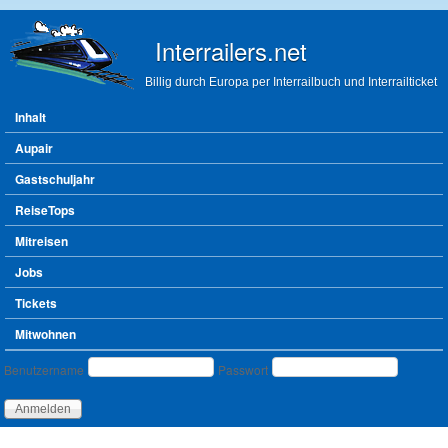
Direkt zum Inhalt
Interrailers.net
Billig durch Europa per Interrailbuch und Interrailticket
Hauptmenü
Inhalt
Aupair
Gastschuljahr
ReiseTops
Mitreisen
Jobs
Tickets
Mitwohnen
Benutzeranmeldung
Benutzername
Passwort