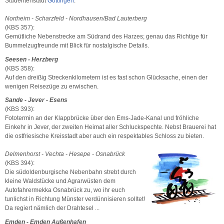
Studentenstadt
Göttingen
.
Northeim - Scharzfeld - Nordhausen/Bad Lauterberg
(KBS 357):
Gemütliche Nebenstrecke am Südrand des Harzes; genau das Richtige für
Bummelzugfreunde mit Blick für nostalgische Details.
Seesen - Herzberg
(KBS 358):
Auf den dreißig Streckenkilometern ist es fast schon Glücksache, einen der
wenigen Reisezüge zu erwischen.
Sande - Jever - Esens
(KBS 393):
Fototermin an der Klappbrücke über den Ems-Jade-Kanal und fröhliche
Einkehr in Jever, der zweiten Heimat aller Schluckspechte. Nebst Brauerei hat
die ostfriesische Kreisstadt aber auch ein respektables Schloss zu bieten.
Delmenhorst - Vechta - Hesepe - Osnabrück
(KBS 394):
Die südoldenburgische Nebenbahn strebt durch
kleine Waldstücke und Agrarwüsten dem
Autofahrermekka Osnabrück zu, wo ihr euch
tunlichst in Richtung Münster verdünnisieren solltet!
Da regiert nämlich der Drahtesel ...
Emden - Emden Außenhafen